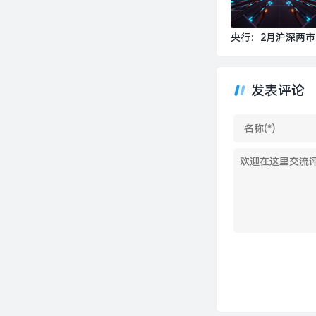
闻
央行：2月沪深两市
均成交额22936.0亿
元|界面新闻 · 快讯
发表评论