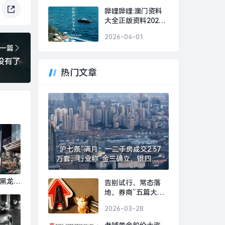
闻 · 汽车
哔哩哔哩:澳门资料
大全正版资料2024
年免费网站-首席体
2026-04-01
验官｜伊斯坦布尔半
一篇
岛酒店，在这里忘却
帕慕克的呼愁|界面
没有了
新闻 · 旅行
热门文章
“沪七条”满月：一二手房成交2.57
万套，行业称“金三确立、银四可
期”|界面新闻 · 地产
 黑龙江
告别试行、常态落
共致7
地，券商“五篇大文
章”专项评价指标迎
栈道上
2026-03-28
优化|界面新闻
|界面