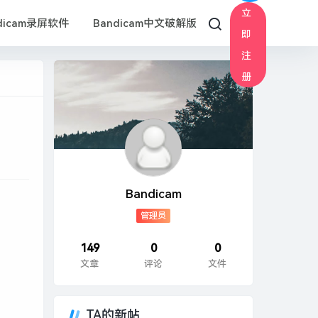
立
dicam录屏软件
Bandicam中文破解版
即
注
册
Bandicam
管理员
149
0
0
文章
评论
文件
TA的新帖