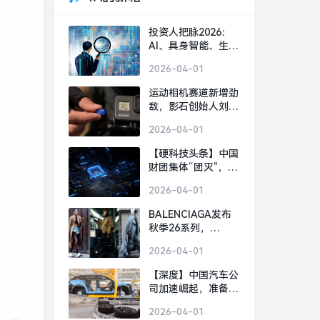
投资人把脉2026：
AI、具身智能、生物
制造，或出现百亿美
2026-04-01
金超级独角兽 | 界面
预言家⑥|界面新闻 ·
运动相机赛道新增劲
科技
敌，影石创始人刘靖
康怒斥对手“断指计
2026-04-01
划”恶意挖人|界面新
闻 · 科技
【硬科技头条】中国
财团集体“团灭”，英
国芯片 FTDI 跨国并
2026-04-01
购何以崩盘？|界面
新闻
BALENCIAGA发布
秋季26系列，
GOLDEN GOOSE北
2026-04-01
京旗舰店启幕｜是日
美好事物|界面新闻 ·
【深度】中国汽车公
时尚
司加速崛起，准备好
迎接下一个“现代”或
2026-04-01
“丰田”了吗？|界面新