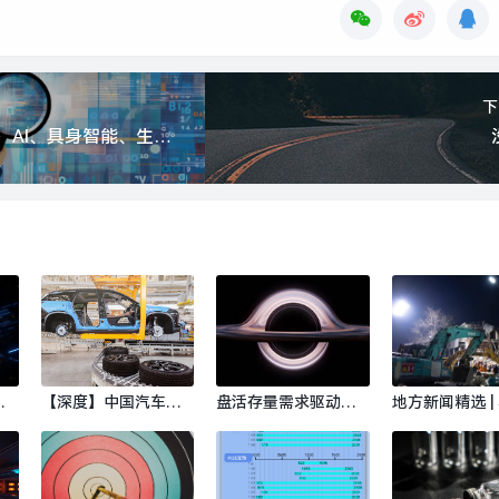
下
投资人把脉2026：AI、具身智能、生物制造，或出现百亿美金超级独角兽 | 界面预言家⑥|界面新闻 · 科技
国
【深度】中国汽车公
盘活存量需求驱动资
地方新闻精选 |
英
司加速崛起，准备好
产证券化放量，2025
海林市建筑坍塌
并
迎接下一个“现代”或
年办公、零售商业、
人遇难 九寨沟
新
“丰田”了吗？|界面新
综合体产品发行规模8
出现野生大熊猫