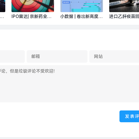
闻 · 汽车
79亿|界面新闻 · 快讯
新闻 · 中国
日
IPO雷达| 京新药业冲
小数据 | 卷出新高度！
进口乙肝疫苗回
击“A+H”，销售投入远
4地文旅8天发布超20
界面新闻
大于研发|界面新闻 ·
0条视频，最多涨粉超
证券
150万|界面新闻