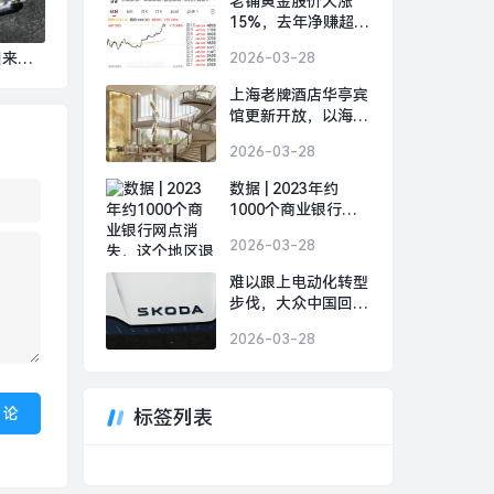
老铺黄金股价大涨
15%，去年净赚超
48亿元|界面新闻
来了|
2026-03-28
上海老牌酒店华亭宾
馆更新开放，以海派
文化连接城市记忆|
2026-03-28
界面新闻 · 旅行
数据 | 2023年约
1000个商业银行网
点消失，这个地区退
2026-03-28
出数量最多|界面新
闻
难以跟上电动化转型
步伐，大众中国回应
斯柯达退出中国市
2026-03-28
场|界面新闻 · 汽车
标签列表