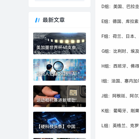
D组：美国、巴拉
最新文章
E组：德国、库拉
F组：荷兰、日本
美加墨世界杯48支参赛
G组：比利时、埃
球队确定|界面新闻 · 快
讯
H组：西班牙、佛
投资人把脉2026：AI、
具身智能、生物制造，
I组：法国、塞内加
或出现百亿美金超级独
角兽 | 界面预言家⑥|界
J组：阿根廷、阿
面新闻 · 科技
运动相机赛道新增劲
敌，影石创始人刘靖康
K组：葡萄牙、刚
怒斥对手“断指计划”恶
意挖人|界面新闻 · 科技
L组：英格兰、克
【硬科技头条】中国财
团集体“团灭”，英国芯
片 FTDI 跨国并购何以