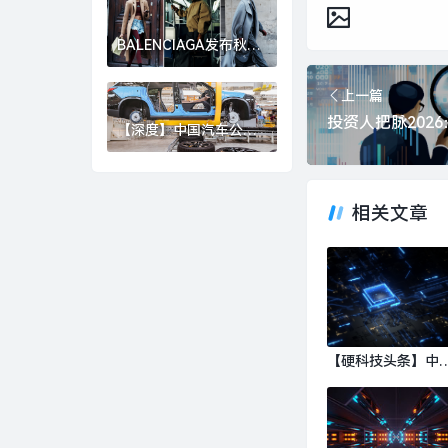
崩盘？|界面新闻
BALENCIAGA发布秋季
26系列，GOLDEN
GOOSE北京旗舰店启幕
上一篇
｜是日美好事物|界面新
闻 · 时尚
【深度】中国汽车公司
加速崛起，准备好迎接
下一个“现代”或“丰田”
了吗？|界面新闻 · 汽车
相关文章
【硬科技头条】中
财团集体“团灭”，
国芯片 FTDI 跨国
购何以崩盘？|界面