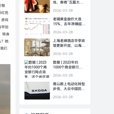
地，券商“五篇大文
密顿
章”专项评价指标迎
2026-03-28
优化|界面新闻
粉红色
老铺黄金股价大涨
，房间
15%，去年净赚超
有毕加
48亿元|界面新闻
2026-03-28
 转身
上海老牌酒店华亭宾
么？她
馆更新开放，以海派
，我们
文化连接城市记忆|
2026-03-28
界面新闻 · 旅行
。
数据 | 2023年约
1000个商业银行网
点消失，这个地区退
2026-03-28
出数量最多|界面新
闻
难以跟上电动化转型
步伐，大众中国回应
斯柯达退出中国市
2026-03-28
场|界面新闻 · 汽车