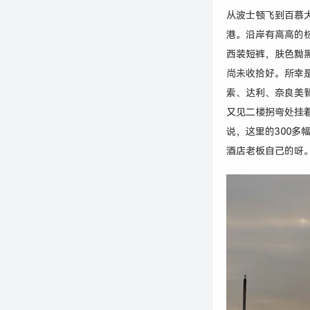
从波士顿飞到百慕
港。沿岸有高高的
西装短裤，肤色黝
尚未收拾好。所幸
索、达利、奈良美
又见二楼拐弯处挂
说，这里的300
酒店老板自己的呀。