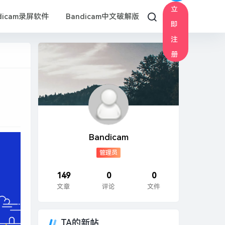
立
dicam录屏软件
Bandicam中文破解版
即
注
册
Bandicam
管理员
149
0
0
文章
评论
文件
TA的新帖