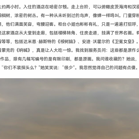
大约两小时。入住的酒店在哈密尔顿。走上台阶，可以俯瞰皮茨海湾和汉
棕榈树，浓密的树丛。有一种从未听到过的鸟声，像蝉一样鸣叫。门童穿
黑，他们满面笑容，弯腰迎客。柜台小姐也彬彬有礼，只是一遍遍打招呼
是这家酒店从大堂到走廊，包括楼梯转角、住房走道，挂满了世界名画。
智等等，包括达米恩·赫斯特的《桉树脑》、安迪·沃霍尔的《卫冕女皇》。
着蒙克的《呐喊》，真是让人大吃一惊。我找到服务员问：这些都是原作
多幅作品，除有几幅写编号的是有限印刷，都是原画。我问谁收藏的？她说
“你们不装探头么？”她笑笑说：“很少”。我忽然觉得自己的问题有点傻