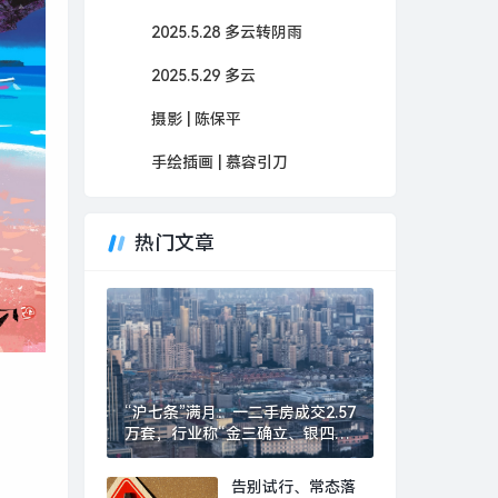
2025.5.28 多云转阴雨
2025.5.29 多云
摄影 | 陈保平
手绘插画 | 慕容引刀
热门文章
“沪七条”满月：一二手房成交2.57
万套，行业称“金三确立、银四可
期”|界面新闻 · 地产
告别试行、常态落