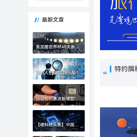
最新文章
美加墨世界杯48支参赛
球队确定|界面新闻 · 快
讯
特约撰稿
投资人把脉2026：AI、
具身智能、生物制造，
或出现百亿美金超级独
角兽 | 界面预言家⑥|界
面新闻 · 科技
运动相机赛道新增劲
敌，影石创始人刘靖康
怒斥对手“断指计划”恶
意挖人|界面新闻 · 科技
【硬科技头条】中国财
团集体“团灭”，英国芯
片 FTDI 跨国并购何以