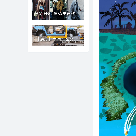
崩盘？|界面新闻
BALENCIAGA发布秋季
26系列，GOLDEN
GOOSE北京旗舰店启幕
｜是日美好事物|界面新
闻 · 时尚
【深度】中国汽车公司
加速崛起，准备好迎接
下一个“现代”或“丰田”
了吗？|界面新闻 · 汽车