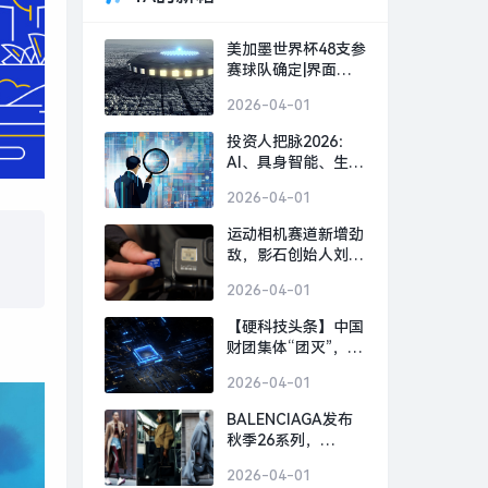
美加墨世界杯48支参
赛球队确定|界面新
闻 · 快讯
2026-04-01
投资人把脉2026：
AI、具身智能、生物
制造，或出现百亿美
2026-04-01
金超级独角兽 | 界面
预言家⑥|界面新闻 ·
运动相机赛道新增劲
科技
敌，影石创始人刘靖
康怒斥对手“断指计
2026-04-01
划”恶意挖人|界面新
闻 · 科技
【硬科技头条】中国
财团集体“团灭”，英
国芯片 FTDI 跨国并
2026-04-01
购何以崩盘？|界面
新闻
BALENCIAGA发布
秋季26系列，
GOLDEN GOOSE北
2026-04-01
京旗舰店启幕｜是日