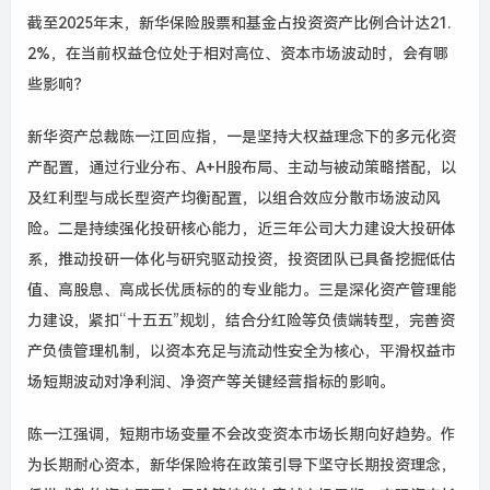
截至2025年末，新华保险股票和基金占投资资产比例合计达21.
2%，在当前权益仓位处于相对高位、资本市场波动时，会有哪
些影响？
新华资产总裁陈一江回应指，一是坚持大权益理念下的多元化资
产配置，通过行业分布、A+H股布局、主动与被动策略搭配，以
及红利型与成长型资产均衡配置，以组合效应分散市场波动风
险。二是持续强化投研核心能力，近三年公司大力建设大投研体
系，推动投研一体化与研究驱动投资，投资团队已具备挖掘低估
值、高股息、高成长优质标的的专业能力。三是深化资产管理能
力建设，紧扣“十五五”规划，结合分红险等负债端转型，完善资
产负债管理机制，以资本充足与流动性安全为核心，平滑权益市
场短期波动对净利润、净资产等关键经营指标的影响。
陈一江强调，短期市场变量不会改变资本市场长期向好趋势。作
为长期耐心资本，新华保险将在政策引导下坚守长期投资理念，