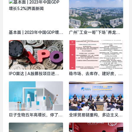
基本面 | 2023年中国GDP增长
广州“工业一哥”下场“养龙
5.2%|界面新闻
虾”，首阶段先抓安全性|界面
新闻
IPO雷达 | A股募投项目进展
稳市场、去库存、建好房，两
缓慢、股东火速套现，绿联科
会定调2026年房地产走向|界
技赴港股欲续写出海故事|界
面新闻 · 地产
面新闻 · 证券
巨子生物五年高增长，停了|
全球贸易链重构，多边主义是
界面新闻 · 时尚
应对不确定性的唯一出路 | 博
鳌亚洲论坛|界面新闻