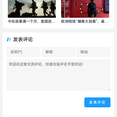
中东战事满一个月，美国进退
欧洲惊现“糖果大劫案”，雀巢
两难|界面新闻 · 天下
12吨F1赛车款巧克力被盗|界
面新闻
发表评论