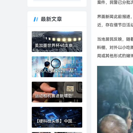
案件，民警已分批
界面新闻此前报道
最新文章
近，存在借节日活
当地居民反映，随
美加墨世界杯48支参赛
料棚，对外以小吃
球队确定|界面新闻 · 快
局或其他形式的赌
讯
投资人把脉2026：AI、
具身智能、生物制造，
或出现百亿美金超级独
角兽 | 界面预言家⑥|界
面新闻 · 科技
运动相机赛道新增劲
敌，影石创始人刘靖康
怒斥对手“断指计划”恶
意挖人|界面新闻 · 科技
【硬科技头条】中国财
团集体“团灭”，英国芯
片 FTDI 跨国并购何以