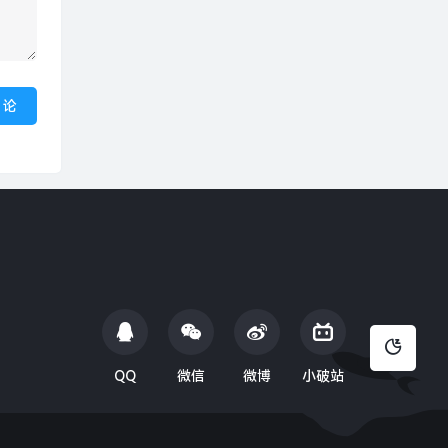
QQ
微信
微博
小破站