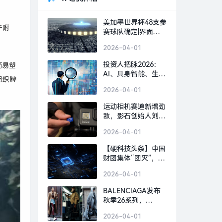
美加墨世界杯48支参
子附
赛球队确定|界面新
闻 · 快讯
2026-04-01
投资人把脉2026：
简易塑
AI、具身智能、生物
组织牌
制造，或出现百亿美
2026-04-01
金超级独角兽 | 界面
预言家⑥|界面新闻 ·
运动相机赛道新增劲
科技
敌，影石创始人刘靖
康怒斥对手“断指计
2026-04-01
划”恶意挖人|界面新
闻 · 科技
【硬科技头条】中国
财团集体“团灭”，英
国芯片 FTDI 跨国并
2026-04-01
购何以崩盘？|界面
新闻
BALENCIAGA发布
秋季26系列，
GOLDEN GOOSE北
2026-04-01
京旗舰店启幕｜是日