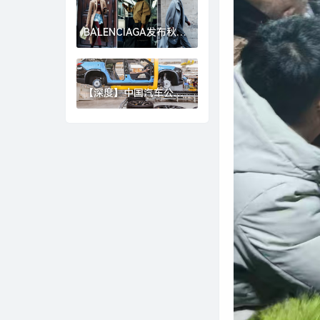
崩盘？|界面新闻
BALENCIAGA发布秋季
26系列，GOLDEN
GOOSE北京旗舰店启幕
｜是日美好事物|界面新
闻 · 时尚
【深度】中国汽车公司
加速崛起，准备好迎接
下一个“现代”或“丰田”
了吗？|界面新闻 · 汽车