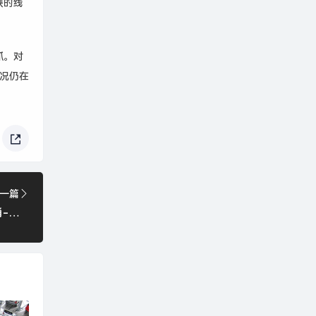
映的线
抓。对
况仍在
一篇
微博:2024年澳门今晚开奖号码生肖-软银孙正义称自己“哭着”清仓英伟达，并驳斥“AI泡沫论”|界面新闻 · 科技