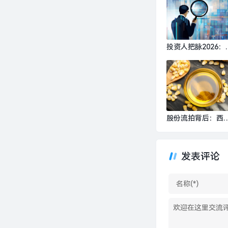
投资人把脉2026：
I、具身智能、生物
造，或出现百亿美
超级独角兽 | 界面
家⑥|界面新闻 · 科
股份流拍背后：西
食品15亿关联存款
去何从？谁会接盘？
界面新闻 · 证券
发表评论