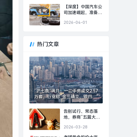
美好事物|界面新闻 ·
【深度】中国汽车公
时尚
司加速崛起，准备好
迎接下一个“现代”或
2026-04-01
“丰田”了吗？|界面新
闻 · 汽车
热门文章
“沪七条”满月：一二手房成交2.57
万套，行业称“金三确立、银四可
期”|界面新闻 · 地产
告别试行、常态落
地，券商“五篇大文
章”专项评价指标迎
2026-03-28
优化|界面新闻