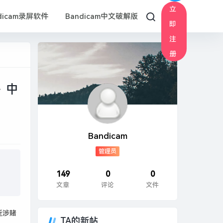
立
dicam录屏软件
Bandicam中文破解版
即
注
册
 中
Bandicam
管理员
149
0
0
文章
评论
文件
近涉赌
TA的新帖