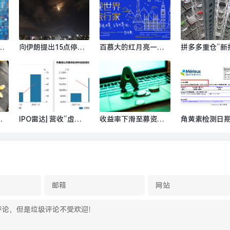
A
向伊朗提出15点停火
百慕大的红月亮——
拼多多重仓“新
制
方案之际，美国准备
日记五则|界面新闻 ·
姆”：首期150
金
增派更多部队|界面新
旅行
一个中国版Cost
预言
闻 · 天下
面新闻
技
王
IPO雷达| 营收“虚
收益率下滑至募资不
角黄素检测日期
何
胖”、依赖中石化，昌
足，银行理财产品发
27年”，黄天
|
德科技闯关北交所遇
行频失败|界面新闻
系机构标注错误
考|界面新闻 · 证券
新闻