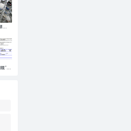
拼
亿押注
co|界
现“20
鹅致歉：
|界面