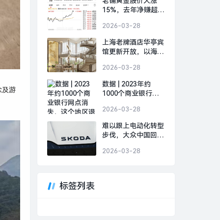
老铺黄金股价大涨
15%，去年净赚超
48亿元|界面新闻
2026-03-28
上海老牌酒店华亭宾
馆更新开放，以海派
文化连接城市记忆|
2026-03-28
界面新闻 · 旅行
数据 | 2023年约
众及游
1000个商业银行网
点消失，这个地区退
2026-03-28
出数量最多|界面新
闻
难以跟上电动化转型
步伐，大众中国回应
斯柯达退出中国市
2026-03-28
场|界面新闻 · 汽车
标签列表