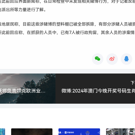
员此前回应界面新闻称，在日常检查中未发现相关赌博行为，对于记者反
地派出所等力量进行了解。
当地居民称，目前这些涉赌博的塑料棚已被全部拆除，有部分涉赌人员被
所此前回应称，在抓获的人员中，已有7人被行政拘留，其余人员的涉案情
下
汽车早报｜沃尔沃将负责领克欧洲业务营运事宜 东风资管拟增持岚图汽车H股|界面新闻 · 汽车