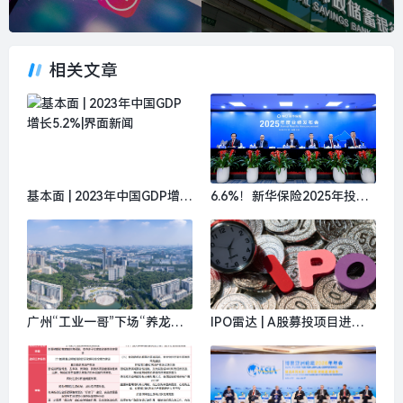
相关文章
基本面 | 2023年中国GDP增长
6.6%！新华保险2025年投资
5.2%|界面新闻
收益率亮眼，2026年布局主
线敲定|界面新闻
广州“工业一哥”下场“养龙
IPO雷达 | A股募投项目进展
虾”，首阶段先抓安全性|界面
缓慢、股东火速套现，绿联科
新闻
技赴港股欲续写出海故事|界
面新闻 · 证券