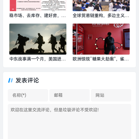
稳市场、去库存、建好房，两
全球贸易链重构，多边主义是
会定调2026年房地产走向|界
应对不确定性的唯一出路 | 博
面新闻 · 地产
鳌亚洲论坛|界面新闻
中东战事满一个月，美国进退
欧洲惊现“糖果大劫案”，雀巢
两难|界面新闻 · 天下
12吨F1赛车款巧克力被盗|界
面新闻
发表评论