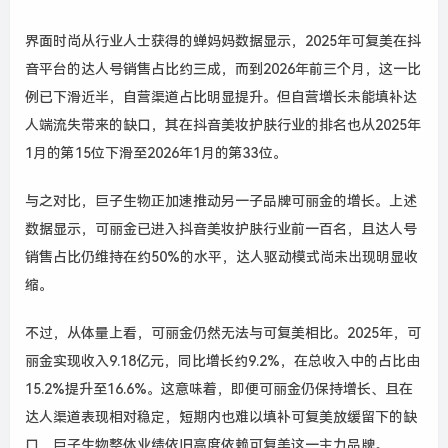
界面时尚从行业人士获得的蝉妈妈数据显示，2025年可复美在抖
音平台的达人号销售占比约三成，而到2026年前三个月，这一比
例已下滑近半，自营渠道占比明显提升。但自营增长未能填补达
人端流失带来的缺口，其在抖音美妆护肤行业的排名也从2025年
1月的第15位下滑至2026年1月的第33位。
与之对比，巨子生物正加速推动另一子品牌可丽金的增长。上述
数据显示，可丽金已进入抖音美妆护肤行业前一百名，且达人号
销售占比仍维持在约50%的水平，达人驱动模式尚未出现明显收
缩。
不过，从体量上看，可丽金仍然无法与可复美相比。2025年，可
丽金实现收入9.18亿元，同比增长约9.2%，在总收入中的占比由
15.2%提升至16.6%。这意味着，即便可丽金仍保持增长、且在
达人渠道表现相对稳定，短期内也难以填补可复美放缓留下的缺
口，巨子生物整体业绩依旧高度依赖可复美这一主力品牌。