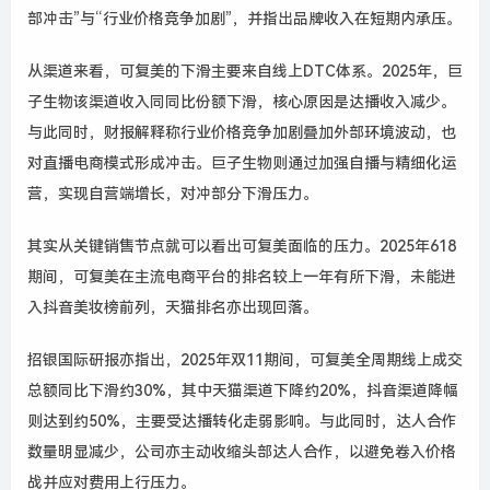
部冲击”与“行业价格竞争加剧”，并指出品牌收入在短期内承压。
从渠道来看，可复美的下滑主要来自线上DTC体系。2025年，巨
子生物该渠道收入同同比份额下滑，核心原因是达播收入减少。
与此同时，财报解释称行业价格竞争加剧叠加外部环境波动，也
对直播电商模式形成冲击。巨子生物则通过加强自播与精细化运
营，实现自营端增长，对冲部分下滑压力。
其实从关键销售节点就可以看出可复美面临的压力。2025年618
期间，可复美在主流电商平台的排名较上一年有所下滑，未能进
入抖音美妆榜前列，天猫排名亦出现回落。
招银国际研报亦指出，2025年双11期间，可复美全周期线上成交
总额同比下滑约30%，其中天猫渠道下降约20%，抖音渠道降幅
则达到约50%，主要受达播转化走弱影响。与此同时，达人合作
数量明显减少，公司亦主动收缩头部达人合作，以避免卷入价格
战并应对费用上行压力。