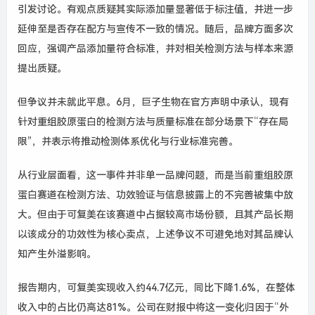
引发讨论。有观点质疑其实际添加量显著低于标注值，并进一步
延伸至是否存在配方与宣传不一致的情况。随后，品牌方面多次
回应，强调产品添加量符合标准，并对相关检测方法与样本来源
提出质疑。
但争议并未就此平息。6月，巨子生物在官方声明中承认，现有
针对重组胶原蛋白的检测方法与质量标准在部分场景下“存在局
限”，并表示将推动检测体系优化与行业标准完善。
从行业层面看，这一事件并非单一品牌问题，而是当前重组胶原
蛋白赛道在检测方法、功效验证与信息披露上的不完善被集中放
大。但由于可复美在该赛道中占据较高市场份额，且其产品长期
以该成分的功效性为核心卖点，上述争议不可避免地对其品牌认
知产生外溢影响。
报告期内，可复美实现收入约44.7亿元，同比下降1.6%，在整体
收入中的占比仍高达81%。公司在财报中将这一变化归因于“外