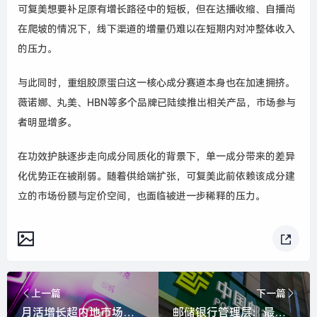
可复美想要补足原有增长路径中的短板，但在达播收缩、自播尚
在爬坡的情况下，线下渠道的增量仍难以在短期内对冲整体收入
的压力。
与此同时，重组胶原蛋白这一核心成分赛道本身也在加速拥挤。
薇诺娜、丸美、HBN等多个品牌已陆续推出相关产品，市场参与
者明显增多。
在功效护肤逐步走向成分同质化的背景下，单一成分带来的差异
化优势正在被削弱。随着供给端扩张，可复美此前依赖该成分建
立的市场份额与定价空间，也面临被进一步稀释的压力。
上一篇
下一篇
月活增长超内地市场，美图“避开巨头”去海外|界面新闻 · 科技
邮储银行管理层：最新存款付息率已降至1%左右，一季度信贷同比多增超千亿|界面新闻