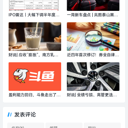
IPO雷达｜大幅下调半年度业
一周新车盘点 | 岚图泰山黑武
绩，正大种业高度依赖经销渠
士版开启大定 新一代小米SU
道|界面新闻 · 证券
7正式上市|界面新闻 · 汽车
财说| 应收“膨胀”，南方乳业
近四年首次修订！券业自律升
的增长困境|界面新闻 · 证券
级，先行赔付可“声誉修复”|界
面新闻
盈利能力回归，斗鱼走出了游
财说| 业绩亏损、高管更迭，
戏直播的旧周期|界面新闻
全新好困境难解|界面新闻 ·
证券
发表评论