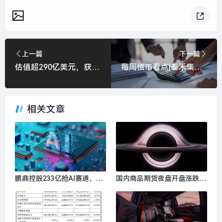
上一篇
下一篇
估值超290亿美元，获Meta巨额投资的Scale AI是什么来头？|界面新闻 · 科技
每周债市看点|泰禾集团及实际控制人被列为失信被执行人，运达股份去年净利润同比下降26.87%|界面新闻
相关文章
鹏鼎控股233亿抢AI赛道，PC
国内商品期货夜盘开盘涨跌不
B厂商掀“史上最大扩产潮”|界
一，沪铝涨1.68%|界面新闻 ·
面新闻 · 证券
快讯