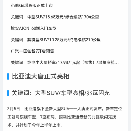
小鹏G6增程版正式上市
关键词：中型SUV/18.68万元/综合续航1704公里
埃安AION i60增入门车型
关键词：紧凑型SUV/10.28万元/纯电续航210公里
广汽丰田铂智7开启预售
关键词：纯电中大型轿车/17.98万元起（预售）/鸿蒙座舱及智驾
比亚迪大唐正式亮相
关键词：大型SUV/车型亮相/兆瓦闪充
3月5日，比亚迪旗下全新大型SUV——大唐正式发布。新车定位
王朝网旗舰车型，
7座
布局
，搭载比亚迪最新的兆瓦级闪充技
术，并计划于今年上半年上市。