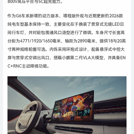
800V高压平台与5C超充能力。
作为G6车系新增的动力版本，增程版外观与近期更新的2026款
纯电车型基本保持一致，主要变化在于换装了贯穿式无缝LED日
间行车灯，并对前包围通风口造型进行了微调。车身尺寸长宽高
分别为4771/1920/1650毫米，轴距为2890毫米，提供18与20英
寸两种规格轮圈可选。内饰采用环抱式设计，配备悬浮式中控大
屏与贯穿式空调出风口，搭载小鹏第二代VLA大模型，并具备EN
C+RNC主动降噪功能。