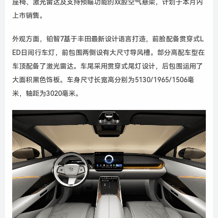
座椅、激光雷达及支持预瞄功能的双腔空气悬架，计划于本月内
上市销售。
外观方面，铂智7基于丰田最新设计语言打造，前脸配备贯穿式L
ED日间行车灯，前包围两侧设有大尺寸导风槽。部分高配车型在
车顶配备了激光雷达。车尾采用贯穿式尾灯设计，后包围运用了
大面积黑色饰板。车身尺寸长宽高分别为5130/1965/1506毫
米，轴距为3020毫米。