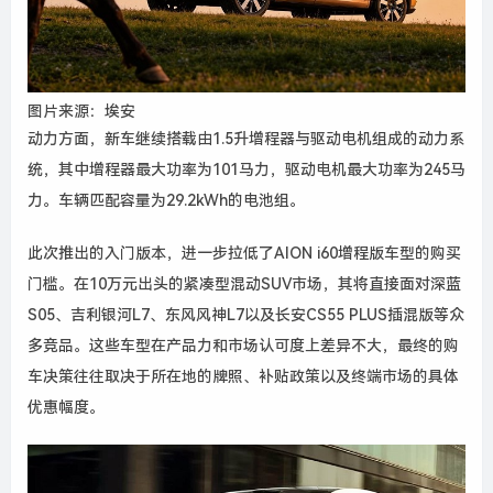
图片来源：埃安
动力方面，新车继续搭载由1.5升增程器与驱动电机组成的动力系
统，其中增程器最大功率为101马力，驱动电机最大功率为245马
力。车辆匹配容量为29.2
kWh
的电池组。
此次推出的入门版本，进一步拉低了AION i60增程版车型的购买
门槛。在10万元出头的紧凑型混动SUV市场，其将直接面对深蓝
S05、吉利银河L7、东风风神L7以及长安CS55 PLUS插混版等众
多竞品。这些车型在产品力和市场认可度上差异不大，最终的购
车决策往往取决于所在地的牌照、补贴政策以及终端市场的具体
优惠幅度。