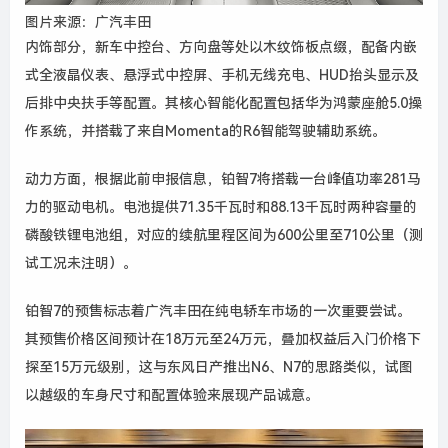
图片来源：广汽丰田
内饰部分，新车中控台、方向盘等处以木纹饰板点缀，配备内嵌
式全液晶仪表、悬浮式中控屏、手机无线充电、HUD抬头显示及
后排中央扶手等配置。其核心智能化配置包括华为鸿蒙座舱5.0操
作系统，并搭载了来自Momenta的R6智能驾驶辅助系统。
动力方面，根据此前申报信息，铂智7将搭载一台
峰值
功率281马
力的驱动电机。电池提供71.35千瓦时和88.13千瓦时两种容量的
磷酸铁锂电池组，对应的续航里程
区间
为600公里
至
710公里（测
试工况未注明）。
铂智7的预售标志着广汽丰田在纯电轿车市场的一次重要尝试。
其预售价格区间预计在18万元至24万元，叠加权益后入门价格下
探至15万元级别，这与东风日产推出N6、N7的思路类似，试图
以越级的车身尺寸和配置体验来展现产品诚意。