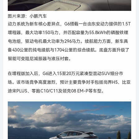
图片来源：小鹏汽车
动力系统为新车核心差异点，G6搭载一台由东安动力提供的1.5T
增程器，最大功率150马力，并匹配容量为55.8kWh的磷酸铁锂
电池组，驱动电机最大功率为296马力。续航能力方面，新车具
备430公里的纯电续航与1704公里的综合续航。底盘方面升级了
智能可变阻尼减振器与液压衬套。
在增程版加入后，G6进入15至20万元紧凑型混动SUV细分市
场。该市场竞争高度激烈，预计主要竞争对手包括尚界H5、比亚
迪宋PLUS、零跑C10/C11及领克08 EM-P等车型。