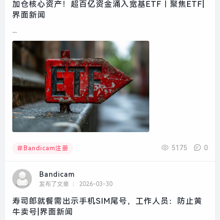
加仓核心资产！超百亿资金涌入宽基ETF｜聚焦ETF|
界面新闻
...
5175
0
Bandicam注册
Bandicam
发布了文章
2026-03-30
寿司郎就餐需出示手机SIM尾号，工作人员：防止黄
牛卖号|界面新闻