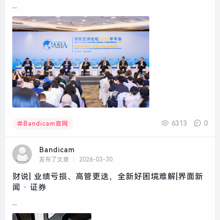
...
6313
0
Bandicam官网
Bandicam
发布了文章
2026-03-30
财说| 业绩亏损、高管更迭，全新好困境难解|界面新
闻 · 证券
...