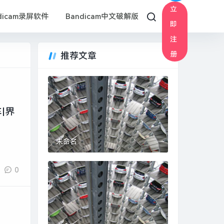
立
dicam录屏软件
Bandicam中文破解版
即
注
册
推荐文章
|界
未命名
0