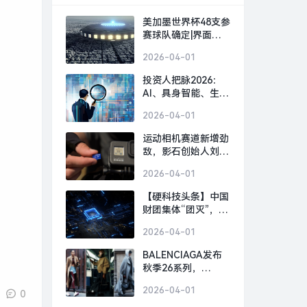
美加墨世界杯48支参
赛球队确定|界面新
闻 · 快讯
2026-04-01
投资人把脉2026：
AI、具身智能、生物
制造，或出现百亿美
2026-04-01
金超级独角兽 | 界面
预言家⑥|界面新闻 ·
运动相机赛道新增劲
科技
敌，影石创始人刘靖
康怒斥对手“断指计
2026-04-01
划”恶意挖人|界面新
闻 · 科技
【硬科技头条】中国
财团集体“团灭”，英
国芯片 FTDI 跨国并
2026-04-01
购何以崩盘？|界面
新闻
BALENCIAGA发布
秋季26系列，
GOLDEN GOOSE北
2026-04-01
京旗舰店启幕｜是日
0