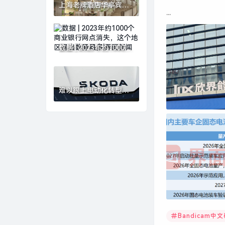
上海老牌酒店华亭宾馆
...
更新开放，以海派文化
连接城市记忆|界面新闻
· 旅行
数据 | 2023年约1000个
商业银行网点消失，这
个地区退出数量最多|界
面新闻
难以跟上电动化转型步
伐，大众中国回应斯柯
达退出中国市场|界面新
闻 · 汽车
Bandicam中