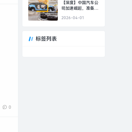
美好事物|界面新闻 ·
【深度】中国汽车公
时尚
司加速崛起，准备好
迎接下一个“现代”或
2026-04-01
“丰田”了吗？|界面新
闻 · 汽车
标签列表
0