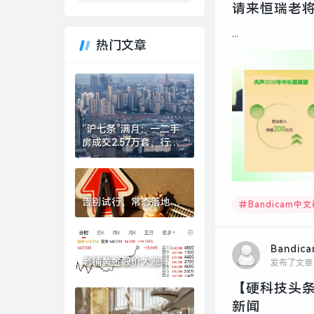
请来恒瑞老将
...
热门文章
“沪七条”满月：一二手
房成交2.57万套，行业
称“金三确立、银四可
期”|界面新闻 · 地产
告别试行、常态落地，
Bandicam中
券商“五篇大文章”专项
评价指标迎优化|界面新
闻
Bandic
老铺黄金股价大涨
发布了文章
15%，去年净赚超48亿
【硬科技头条
元|界面新闻
新闻