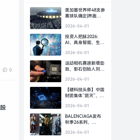
美加墨世界杯48支参
赛球队确定|界面新
闻 · 快讯
2026-04-01
投资人把脉2026：
AI、具身智能、生物
制造，或出现百亿美
2026-04-01
金超级独角兽 | 界面
预言家⑥|界面新闻 ·
运动相机赛道新增劲
科技
敌，影石创始人刘靖
0
康怒斥对手“断指计
2026-04-01
划”恶意挖人|界面新
闻 · 科技
【硬科技头条】中国
财团集体“团灭”，英
国芯片 FTDI 跨国并
2026-04-01
达股
购何以崩盘？|界面
新闻
BALENCIAGA发布
秋季26系列，
GOLDEN GOOSE北
2026-04-01
京旗舰店启幕｜是日