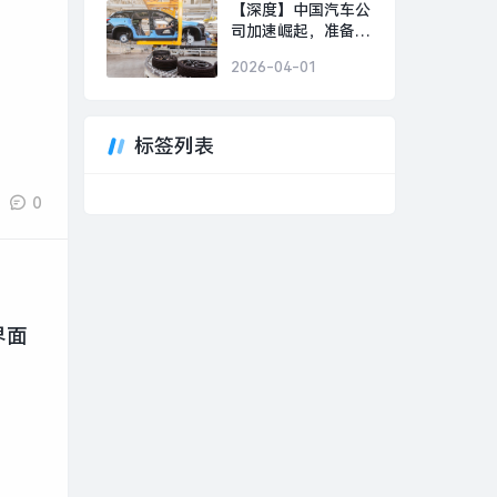
美好事物|界面新闻 ·
【深度】中国汽车公
时尚
司加速崛起，准备好
迎接下一个“现代”或
2026-04-01
“丰田”了吗？|界面新
闻 · 汽车
标签列表
0
界面