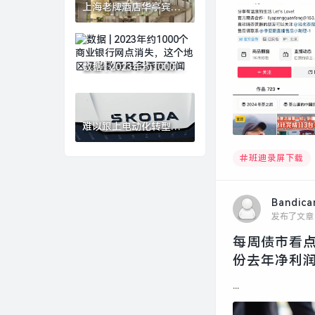
上海老牌酒店华亭宾馆
更新开放，以海派文化
连接城市记忆|界面新闻
· 旅行
数据 | 2023年约1000个
商业银行网点消失，这
个地区退出数量最多|界
面新闻
难以跟上电动化转型步
伐，大众中国回应斯柯
达退出中国市场|界面新
班迪录屏下载
闻 · 汽车
Bandic
发布了文章
每周债市看点
份去年净利润
...