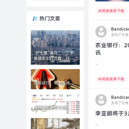
班迪录屏下载
热门文章
Bandic
发布了文章
农业银行：20
讯
“沪七条”满月：一二手
房成交2.57万套，行业
...
称“金三确立、银四可
期”|界面新闻 · 地产
班迪录屏下载
告别试行、常态落地，
券商“五篇大文章”专项
评价指标迎优化|界面新
Bandic
闻
发布了文章
老铺黄金股价大涨
李亚鹏将于3
15%，去年净赚超48亿
元|界面新闻
...