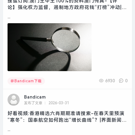
搜狐订阅:澳门王中王100%的资料澳门传真-【评
论】强化权力监督，遏制地方政府花钱“打榜”冲动|界
面新闻 · 中国
...
6930
0
Bandicam下载
Bandicam
发布了文章
2026-03-31
好看视频:香港精选六肖期期准请搜索-在春天里预演
“寒冬”：国泰航空如何跑出“增长曲线”？|界面新闻 ·
旅行
...